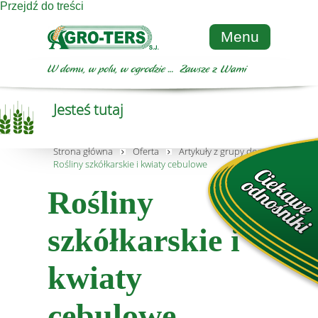
Przejdź do treści
Menu
Jesteś tutaj
Strona główna
Oferta
Artykuły z grupy dom i ogród
Rośliny szkółkarskie i kwiaty cebulowe
Rośliny
szkółkarskie i
kwiaty
cebulowe