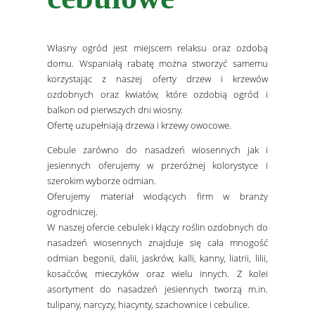
Własny ogród jest miejscem relaksu oraz ozdobą
domu. Wspaniałą rabatę można stworzyć samemu
korzystając z naszej oferty drzew i krzewów
ozdobnych oraz kwiatów, które ozdobią ogród i
balkon od pierwszych dni wiosny.
Ofertę uzupełniają drzewa i krzewy owocowe.
Cebule zarówno do nasadzeń wiosennych jak i
jesiennych oferujemy w przeróżnej kolorystyce i
szerokim wyborze odmian.
Oferujemy materiał wiodących firm w branży
ogrodniczej.
W naszej ofercie cebulek i kłączy roślin ozdobnych do
nasadzeń wiosennych znajduje się cała mnogość
odmian begonii, dalii, jaskrów, kalli, kanny, liatrii, lilii,
kosaćców, mieczyków oraz wielu innych. Z kolei
asortyment do nasadzeń jesiennych tworzą m.in.
tulipany, narcyzy, hiacynty, szachownice i cebulice.