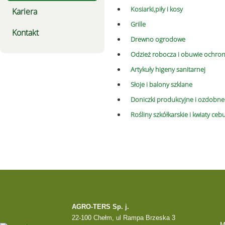
Kosiarki,piły i kosy
Kariera
Grille
Kontakt
Drewno ogrodowe
Odzież robocza i obuwie ochro
Artykuły higeny sanitarnej
Słoje i balony szklane
Doniczki produkcyjne i ozdobne
Rośliny szkółkarskie i kwiaty ce
AGRO-TERS Sp. j.
22-100 Chełm, ul Rampa Brzeska 3
M