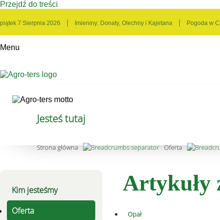
Przejdź do treści
piątek 7 Sierpnia 2026
Imieniny:
Donaty, Olechny i Kajetana
Pogoda w Ch
Menu
Jesteś tutaj
Strona główna
Oferta
Artykuły 
Kim jesteśmy
Oferta
Opał