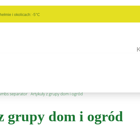
ełmie i okolicach:
-5°C
K
Artykuły z grupy dom i ogród
z grupy dom i ogród