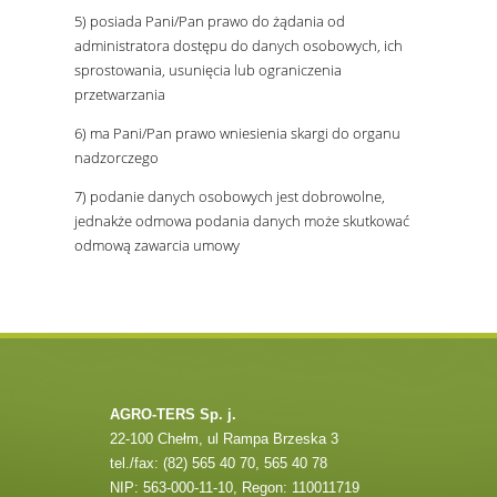
5) posiada Pani/Pan prawo do żądania od
administratora dostępu do danych osobowych, ich
sprostowania, usunięcia lub ograniczenia
przetwarzania
6) ma Pani/Pan prawo wniesienia skargi do organu
nadzorczego
7) podanie danych osobowych jest dobrowolne,
jednakże odmowa podania danych może skutkować
odmową zawarcia umowy
AGRO-TERS Sp. j.
22-100 Chełm, ul Rampa Brzeska 3
tel./fax: (82) 565 40 70, 565 40 78
NIP: 563-000-11-10, Regon: 110011719