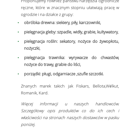
Proponujemy również państwu narzędzia ogrodnicze
ręczne, które w znacznym stopniu ułatwiają pracę w
ogrodzie i na działce z grupy:
obróbka drewna: siekiery, piły, karczowniki,
pielęgnacja gleby: szpadle, widły, grabie, kultywatory,
pielęgnacja roślin: sekatory, nożyce do żywopłotu,
nożyczki,
pielęgnacja trawnika: wyrywacze do chwastów,
nożyce do trawy, grabie do liści,
porządki: pługi, odgarniacze ,szufle szczotki.
Znanych marek takich jak Fiskars, Bellota,
Wëlkut,
Romanik, Kard.
Więcej informacji u naszych handlowców.
Szczegółowy opis produktów co do ich cech i
właściwości na stronach naszych dostawców w pasku
poniżej.