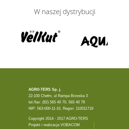
W naszej dystrybucji
AGRO-TERS Sp. j.
22-100 Chełm, ul Rampa Brzeska 3
tel./fax: (82) 565 40 70, 565 40 78
NIP: 563-000-11-10, Regon: 110011719
Copyright 2014 - 2017 AGRO-TERS
Projekt i realizacja
VOBACOM