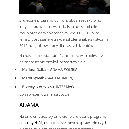
Skuteczne programy ochrony zbóż, rzepaku oraz
innych upraw rolniczych
, dolistne dokarmianie
roślin oraz odmiany pszenicy SAATEN UNION to
tematy poruszane w trakcie szkolenia jakie 27 stycznia
2015 zorganizowaliśmy dla naszych klientów.
Na nasze do restauracji Staropolska w Hrubieszowie
na zaproszenie przybyli przedstawiciele:
Mariusz Dołba -
ADAMA
POLSKA,
Marta Spytek -
SAATEN
UNION,
Przemysław Hałasa- INTERMAG
Co zaprezentowali nasi goście?
ADAMA
Na szkoleniu zostały omówione skuteczne programy
ochrony zbóż
,
rzepaku
oraz innych upraw rolniczych.
Wśród wielu inny zaprezentowano preparaty: