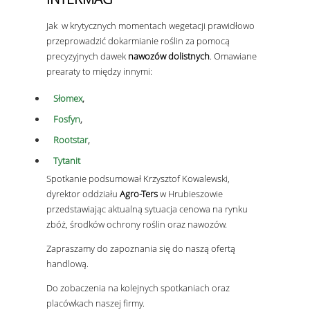
Jak
w krytycznych momentach wegetacji
prawidłowo
przeprowadzić dokarmianie roślin za pomocą
precyzyjnych dawek
nawozów dolistnych
. Omawiane
prearaty to między innymi:
Słomex
,
Fosfyn
,
Rootstar
,
Tytanit
Spotkanie podsumował Krzysztof Kowalewski,
dyrektor oddziału
Agro-Ters
w Hrubieszowie
przedstawiając aktualną
sytuacja cenowa na rynku
zbóż, środków ochrony roślin oraz nawozów.
Zapraszamy do zapoznania się do naszą ofertą
handlową.
Do zobaczenia na kolejnych spotkaniach oraz
placówkach naszej firmy.