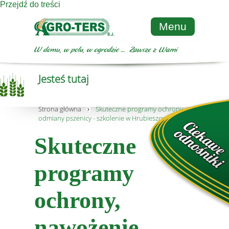
Przejdź do treści
Menu
Jesteś tutaj
Strona główna
Skuteczne programy ochrony, nawożenie,
odmiany pszenicy - szkolenie w Hrubieszowie
Skuteczne
programy
ochrony,
nawożenie,