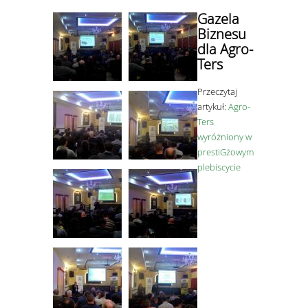
Gazela
Biznesu
dla Agro-
Ters
Przeczytaj
artykuł:
Agro-
Ters
wyróżniony w
prestiGżowym
plebiscycie